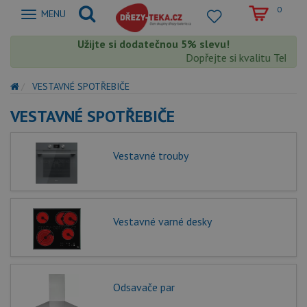
0
Zobrazit
MENU
nabidku
Užijte si dodatečnou 5% slevu!
Dopřejte si kvalitu Teka s e
VESTAVNÉ SPOTŘEBIČE
VESTAVNÉ SPOTŘEBIČE
Vestavné trouby
Vestavné varné desky
Odsavače par