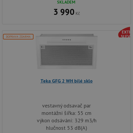
SKLADEM
3 990
Kč
DOPRAVA ZDARMA
Teka GFG 2 WH bílé sklo
vestavný odsavač par
montážní šířka: 55 cm
výkon odsávání: 329 m3/h
hlučnost 53 dB(A)