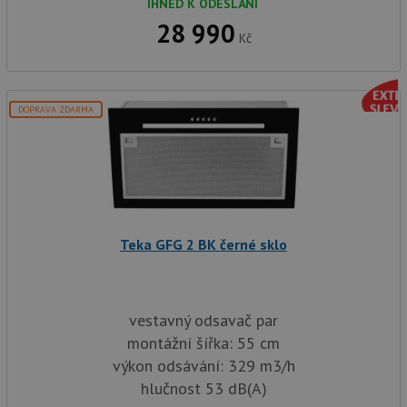
IHNED K ODESLÁNÍ
28 990
Kč
DOPRAVA ZDARMA
Teka GFG 2 BK černé sklo
vestavný odsavač par
montážní šířka: 55 cm
výkon odsávání: 329 m3/h
hlučnost 53 dB(A)