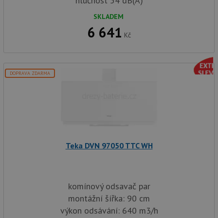
hlučnost 54 dB(A)
SKLADEM
6 641
Kč
DOPRAVA ZDARMA
Teka DVN 97050 TTC WH
komínový odsavač par
montážní šířka: 90 cm
výkon odsávání: 640 m3/h