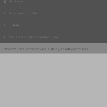
Napište nám
Reklamační formulář
Kontakty
Prohlášení o ochraně osobních údajů
Navštivte naše specializované e-shopy jednotlivých značek: