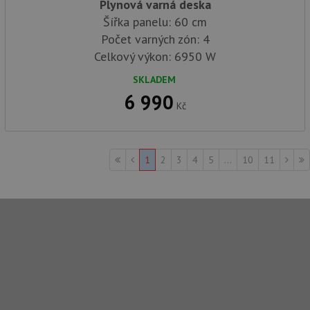
Plynová varná deska
uži
vid
Šířka panelu: 60 cm
ná
uv
Počet varných zón: 4
we
Celkový výkon: 6950 W
__Secure-ROLLOUT_TOKEN
.youtube.com
6 měsíců
SKLADEM
VISITOR_INFO1_LIVE
6 měsíců
Te
Google LLC
co
6 990
.youtube.com
na
Kč
Yo
sl
uži
př
vi
1
2
3
4
5
...
10
11
vl
we
tak
ná
we
no
sta
roz
Yo