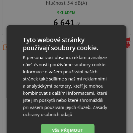
hlučnost 54 dB(A)
SKLADEM
6 641
Kč
Tyto webové stránky
používají soubory cookie.
DOPRAVA ZDARMA
K personalizaci obsahu, reklam a analýze
návštěvnosti používáme soubory cookie.
Informace o vašem používání našich
stránek také sdílíme s našimi reklamními
a analytickými partnery, kteří je mohou
Teka DVN 67050 TTC BK
kombinovat s dalšími informacemi, které
jste jim poskytli nebo které shromáždili
při vašem používání jejich služeb.
Zásady
ochrany osobních údajů
komínový odsavač par
montážní šířka: 60 cm
VŠE PŘIJMOUT
výkon odsávání: 640 m3/h