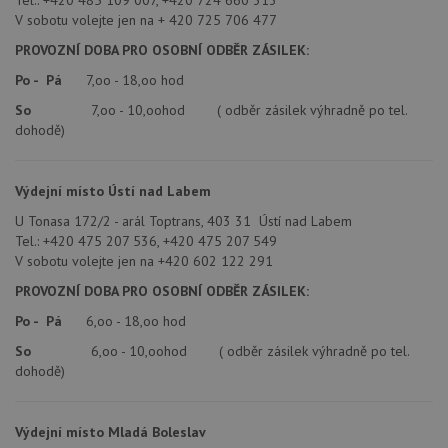
Tel.: +420 485 109 007, +420 724 660 313
V sobotu volejte jen na + 420 725 706 477
PROVOZNÍ DOBA PRO OSOBNÍ ODBĚR ZÁSILEK:
Po - Pá
7,oo - 18,oo hod
So
7,oo - 10,oohod ( odběr zásilek výhradně po tel.
dohodě)
Výdejní místo Ústí nad Labem
U Tonasa 172/2 - arál Toptrans, 403 31 Ústí nad Labem
Tel.: +420 475 207 536, +420 475 207 549
V sobotu volejte jen na +420 602 122 291
PROVOZNÍ DOBA PRO OSOBNÍ ODBĚR ZÁSILEK:
Po - Pá
6,oo - 18,oo hod
So
6,oo - 10,oohod ( odběr zásilek výhradně po tel.
dohodě)
Výdejní místo Mladá Boleslav