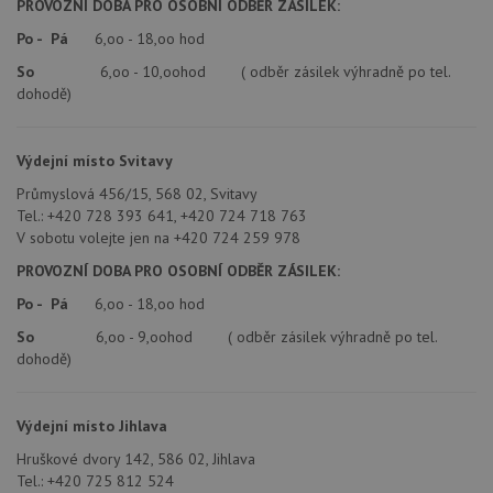
PROVOZNÍ DOBA PRO OSOBNÍ ODBĚR ZÁSILEK:
stránc
sledov
Po - Pá
6,oo - 18,oo hod
použív
zlepšil
So
6,oo - 10,oohod ( odběr zásilek výhradně po tel.
uživat
zkušen
dohodě)
AWSALBCORS
1 týden
Pro
Amazon.com Inc.
pokrač
widget-
podpo
mediator.zopim.com
Výdejní místo Svitavy
lepivos
případ
Průmyslová 456/15, 568 02, Svitavy
použit
Tel.: +420 728 393 641, +420 724 718 763
po aktu
zásadách ochrany soukromí společnosti Google
Chrom
V sobotu volejte jen na +420 724 259 978
vytvář
další 
PROVOZNÍ DOBA PRO OSOBNÍ ODBĚR ZÁSILEK:
cookie
lepivos
Po - Pá
6,oo - 18,oo hod
každou
těchto
So
6,oo - 9,oohod ( odběr zásilek výhradně po tel.
lepivos
založe
dohodě)
trvání 
názve
AWSA
(ALB).
Výdejní místo Jihlava
CookieScriptConsent
5 měsíců
Tento 
CookieScript
Hruškové dvory 142, 586 02, Jihlava
4 týdny
cookie
www.drezy-teka.cz
použív
Tel.: +420 725 812 524