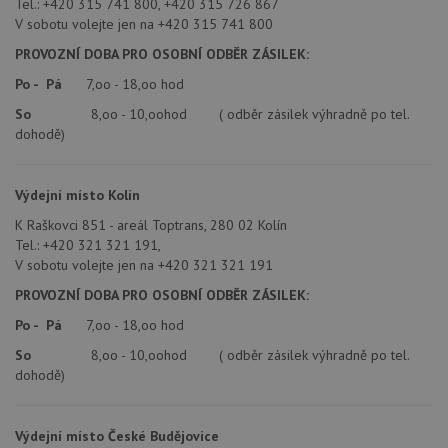
Tel.: +420 315 741 800, +420 315 726 867
V sobotu volejte jen na +420 315 741 800
PROVOZNÍ DOBA PRO OSOBNÍ ODBĚR ZÁSILEK:
Po - Pá
7,oo - 18,oo hod
So
8,oo - 10,oohod ( odběr zásilek výhradně po tel.
dohodě)
Výdejní místo Kolín
K Raškovci 851 - areál Toptrans, 280 02 Kolín
Tel.: +420 321 321 191,
V sobotu volejte jen na +420 321 321 191
PROVOZNÍ DOBA PRO OSOBNÍ ODBĚR ZÁSILEK:
Po - Pá
7,oo - 18,oo hod
So
8,oo - 10,oohod ( odběr zásilek výhradně po tel.
dohodě)
Výdejní místo České Budějovice