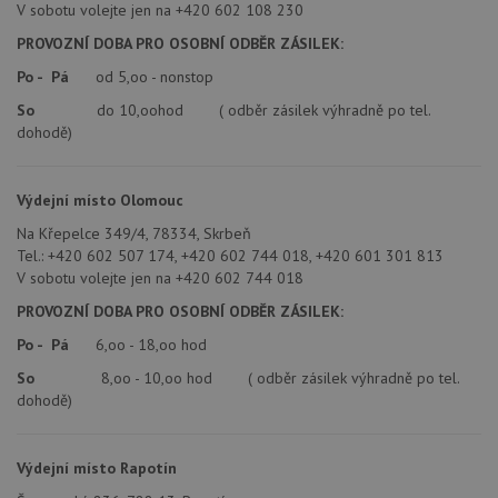
služba
V sobotu volejte jen na +420 602 108 230
Cookie
Script
PROVOZNÍ DOBA PRO OSOBNÍ ODBĚR ZÁSILEK:
zapam
předvo
Po - Pá
od 5,oo - nonstop
souhla
soubo
So
do 10,oohod ( odběr zásilek výhradně po tel.
cookie
návště
dohodě)
Je nut
banne
cookie
Cookie
Výdejní místo Olomouc
Script
fungov
Na Křepelce 349/4, 78334, Skrbeň
správn
Tel.: +420 602 507 174, +420 602 744 018, +420 601 301 813
AUTORIZACE
www.drezy-teka.cz
Zavřením
V sobotu volejte jen na +420 602 744 018
prohlížeče
PROVOZNÍ DOBA PRO OSOBNÍ ODBĚR ZÁSILEK:
Po - Pá
6,oo - 18,oo hod
So
8,oo - 10,oo hod ( odběr zásilek výhradně po tel.
dohodě)
Poskytovatel
Název
Vyprší
Popis
/
Doména
Poskytovatel
/
Název
Vyprší
Po
Výdejní místo Rapotín
_ga
1 rok
Tento název
Google LLC
Doména
1
souboru cookie
.drezy-