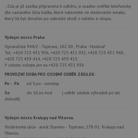
- Zda je již zásilka připravena k odběru, si snadno ověříte telefonicky
dle zaslaného čísla balíku, které naleznete ve sledovacím emailu,
který Vá byl doručen po odeslání zboží z našeho e-shopu.
Výdejní místo Praha
Opravářská 944/2 - Toptrans, 102 00 , Praha - Hostivař
Tel.: +420 725 431 936, +420 725 431 932, +420 725 431 940,
+420 725 439 414, +420 725 439 415
V sobotu volejte jen na +420 725 431 936
PROVOZNÍ DOBA PRO OSOBNÍ ODBĚR ZÁSILEK:
Po - Pá
od 5,oo - nonstop
So
do 10,oo hod ( odběr zásilek výhradně po tel.
dohodě)
Výdejní místo Kralupy nad Vltavou
Vodárenská ulice - areál Stavimo - Toptrans, 278 01 Kralupy nad
Vltavou