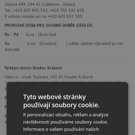
Zelená 449, 294 42, Luštěnice - Zelená
Tel.: +420 603 891 305, +420 702 192 628
V sobotu volejte jen na +420 603 891 305
PROVOZNÍ DOBA PRO OSOBNÍ ODBĚR ZÁSILEK:
Po - Pá
6,oo - 18,oo hod
So
6,oo - 10,oohod ( odběr zásilek výhradně po tel.
dohodě)
Výdejní místo Hradec Králové
Vážní ul. - areál Toptrans, 503 41 Hradec Králové
Tel.: +420 601 302 855, +420 601 302 856, +420 601 302 857
V sobotu volejte jen na +420 601 302 857
Tyto webové stránky
PROVOZNÍ DOBA PRO OSOBNÍ ODBĚR ZÁSILEK:
používají soubory cookie.
Po - Pá
8,oo - 18,oo hod
K personalizaci obsahu, reklam a analýze
So
8,oo - 10,oohod ( odběr zásilek výhradně po tel.
návštěvnosti používáme soubory cookie.
dohodě)
Informace o vašem používání našich