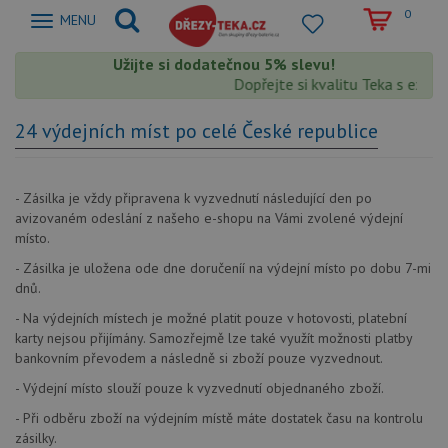
0
Zobrazit
MENU
nabidku
Užijte si dodatečnou 5% slevu!
Dopřejte si kvalitu Teka s extra 
24 výdejních míst po celé České republice
- Zásilka je vždy připravena k vyzvednutí následující den po
avizovaném odeslání z našeho e-shopu na Vámi zvolené výdejní
místo.
- Zásilka je uložena ode dne doručeníí na výdejní místo po dobu 7-mi
dnů.
- Na výdejních místech je možné platit pouze v hotovosti, platební
karty nejsou přijímány. Samozřejmě lze také využít možnosti platby
bankovním převodem a následně si zboží pouze vyzvednout.
- Výdejní místo slouží pouze k vyzvednutí objednaného zboží.
- Při odběru zboží na výdejním místě máte dostatek času na kontrolu
zásilky.