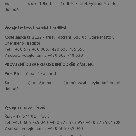
soubory
So
8,oo - 10hod ( odběr zásilek výhradně po tel.
dohodě)
Výdejní místo Uherské Hradiště
Kostelanská ul. 2122 - areál Toptrans, 686 03 Staré Město u
Uherského Hradiště
Nezbytně nutné soubory
Výkonové soubory
Tel.: +420 572 420 006, +420 606 785 555
Soubory cílení
Funkční soubory
V sobotu volejte jen na +420 602 748 630
Nezařazené soubory
PROVOZNÍ DOBA PRO OSOBNÍ ODBĚR ZÁSILEK:
Nezbytně nutné soubory cookie umožňují základní
Po - Pá
6,oo - 17,oo hod
funkce webových stránek, jako je přihlášení
So
7,oo - 9,oohod ( odběr zásilek výhradně po tel.
uživatele a správa účtu. Webové stránky nelze bez
nezbytně nutných souborů cookie správně používat.
dohodě)
Poskytovatel
/
Název
Vyprší
Popis
Doména
Výdejní místo Třebíč
udid
.drezy-teka.cz
4 týdny 2
Tento 
dny
se pou
Řípov 49, 674 01, Třebíč
jedine
Tel.: +420 606 789 040, +420 725 583 957, +420 725 987 908
identif
zařízen
V sobotu volejte jen na +420 606 789 040
mají př
webov