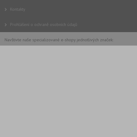
tak
ná
Kontakty
we
no
sta
roz
Prohlášení o ochraně osobních údajů
Yo
Navštivte naše specializované e-shopy jednotlivých značek: