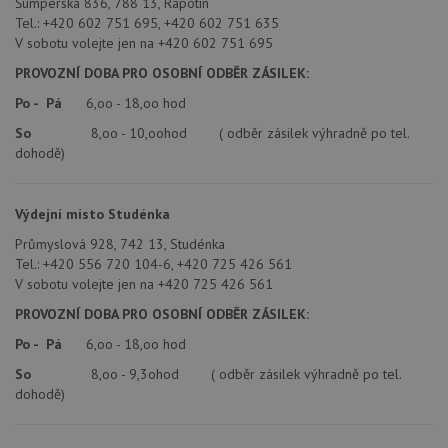
Šumperská 836, 788 13, Rapotín
měsíc
je spojen s
teka.cz
VISITOR_PRIVACY_METADATA
6 měsíců
Te
YouTube
Google
coo
.youtube.com
Tel.: +420 602 751 695, +420 602 751 635
Universal
uk
V sobotu volejte jen na +420 602 751 695
Analytics - což je
so
významná
uži
PROVOZNÍ DOBA PRO OSOBNÍ ODBĚR ZÁSILEK:
aktualizace
vo
běžněji
pro
používané
Po - Pá
6,oo - 18,oo hod
int
analytické
we
služby Google.
So
8,oo - 10,oohod ( odběr zásilek výhradně po tel.
Za
Tento soubor
úd
dohodě)
cookie se
so
používá k
náv
rozlišení
rů
jedinečných
zá
uživatelů
Výdejní místo Studénka
oc
přiřazením
os
náhodně
Průmyslová 928, 742 13, Studénka
a 
vygenerovaného
kte
Tel.: +420 556 720 104-6, +420 725 426 561
čísla jako
jej
identifikátoru
V sobotu volejte jen na +420 725 426 561
pre
klienta. Je
bu
součástí
PROVOZNÍ DOBA PRO OSOBNÍ ODBĚR ZÁSILEK:
bu
každého
sez
požadavku na
re
Po - Pá
6,oo - 18,oo hod
stránku na webu
a slouží k
__Secure-YNID
.youtube.com
6 měsíců
So
8,oo - 9,3ohod ( odběr zásilek výhradně po tel.
výpočtu údajů o
dohodě)
návštěvnících,
IDE
1 rok
Te
Google LLC
relacích a
co
.doubleclick.net
kampaních pro
na
analytické
sp