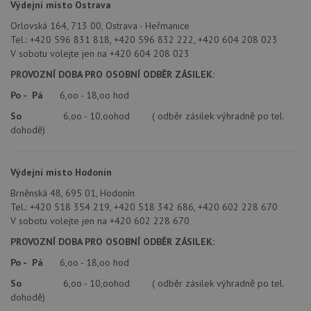
přehledy webů.
Výdejní místo Ostrava
Dou
pr
_ga_9T91YFLEPX
.drezy-
1 rok
Tento soubor
Orlovská 164, 713 00, Ostrava - Heřmanice
in
teka.cz
1
cookie používá
tom
Tel.: +420 596 831 818, +420 596 832 222, +420 604 208 023
měsíc
Google Analytics
ko
k zachování
V sobotu volejte jen na +420 604 208 023
uži
stavu relace.
we
PROVOZNÍ DOBA PRO OSOBNÍ ODBĚR ZÁSILEK:
a j
rek
ko
Po - Pá
6,oo - 18,oo hod
uži
vid
So
6,oo - 10,oohod ( odběr zásilek výhradně po tel.
ná
dohodě)
uv
we
sid
.seznam.cz
4 týdny 2
Tot
Výdejní místo Hodonín
dny
bě
so
ale
Brněnská 48, 695 01, Hodonín
nal
Tel.: +420 518 354 219, +420 518 342 686, +420 602 228 670
so
V sobotu volejte jen na +420 602 228 670
rel
pr
pou
PROVOZNÍ DOBA PRO OSOBNÍ ODBĚR ZÁSILEK:
spr
rel
Po - Pá
6,oo - 18,oo hod
sid
.drezy-teka.cz
4 týdny 2
Tot
So
6,oo - 10,oohod ( odběr zásilek výhradně po tel.
dny
bě
dohodě)
so
ale