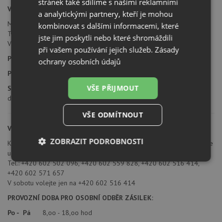
stránek také sdílíme s našimi reklamními
Výdejní místo Trutnov
a analytickými partnery, kteří je mohou
Mírová 661 - areál Toptrans, 541 02 Trutnov
kombinovat s dalšími informacemi, které
Tel.: +420 499 397 757, +420 724 127 661, +420 725 492 748
jste jim poskytli nebo které shromáždili
V sobotu volejte jen na +420 724 127 661
při vašem používání jejich služeb.
Zásady
PROVOZNÍ DOBA PRO OSOBNÍ ODBĚR ZÁSILEK:
ochrany osobních údajů
Po - Pá
6,oo - 18,oo hod
VŠE PŘIJMOUT
So
7,oo - 10,oohod ( odběr zásilek výhradně po tel.
dohodě)
VŠE ODMÍTNOUT
Výdejní místo Brno
ZOBRAZIT PODROBNOSTI
K letišti 1792/1, CTPark south (u letiště) - Toptrans, 664 51 Šlapanice
u Brna
Nezbytně
Výkonové
Soubory
Tel.: +420 602 502 096, +420 602 559 828, +420 602 516 414,
nutné
soubory
cílení
+420 602 571 657
soubory
V sobotu volejte jen na +420 602 516 414
PROVOZNÍ DOBA PRO OSOBNÍ ODBĚR ZÁSILEK:
Po - Pá
8,oo - 18,oo hod
Funkční soubory
Nezařazené