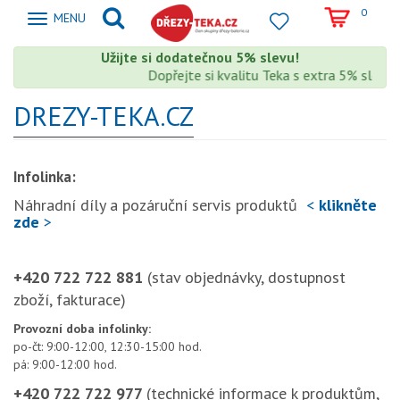
0
Zobrazit
MENU
nabidku
Užijte si dodatečnou 5% slevu!
Dopřejte si kvalitu Teka s extra 5% slevou
DREZY-TEKA.CZ
Infolinka:
Náhradní díly a pozáruční servis produktů
<
klikněte
zde
>
+420 722 722 881
(stav objednávky, dostupnost
zboží, fakturace)
Provozní doba infolinky:
po-čt: 9:00-12:00, 12:30-15:00 hod.
pá: 9:00-12:00 hod.
+420 722 722 977
(technické informace k produktům,